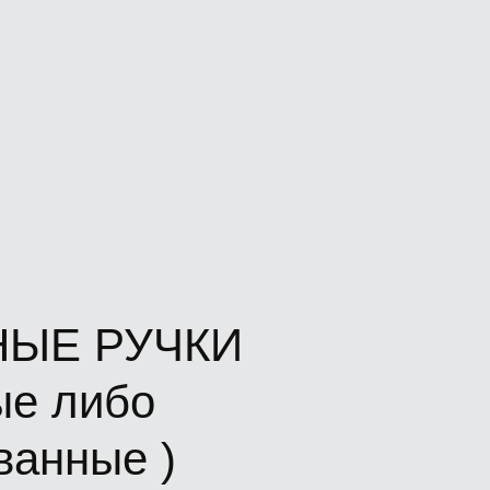
ЫЕ РУЧКИ
ые либо
ванные )