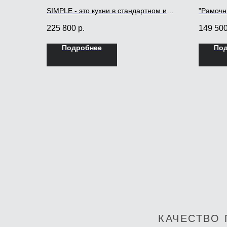
SIMPLE - это кухни в стандартном и
"Рамочн
привычном минималистичном дизайне
мебели 
225 800
р.
149 50
котором
видимых
Подробнее
По
КАЧЕСТВО