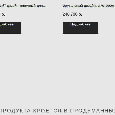
ый" дизайн типичный для
Брутальный дизайн, в котором
в скандинавском стиле, в
секция нижней части кухни ил
0
р.
240 700
р.
 фасады размещены внутри
замыкается массивной бокови
 элементов корпуса.
либо перегородкой
дробнее
Подробнее
 ПРОДУКТА КРОЕТСЯ В ПРОДУМАННЫ