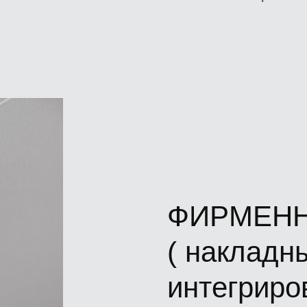
ФИРМЕНН
( накладн
интегриро