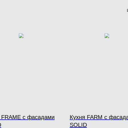
я FRAME с фасадами
Кухня FARM с фасад
D
SOLID