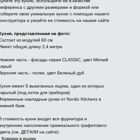
Купите эту кухню, используйте ее в качестве
референса с другими размерами и формой или
соберите свою уникальную кухню с помощью нашего
конструктора и узнайте ее стоимость на нашем сайте
Кухня, представленная на фото:
Состоит из модулей 60 см
Имеет общую длину 2,4 метра
Нижняя часть - фасады серии CLASSIC, цвет Мягкий
серый
Верхняя часть - полки, цвет Беленый дуб
Кухня имеет 5 выкатанных ящика, один из которых
скрытый (под лоток для приборов)
Фирменные накладные ручки от Nordic Kitchens в
нижней базе.
В стоимость кухни входит вся фурнитура и
внутреннее наполнение премиального графитового
цвета (см. ДЕТАЛИ на сайте)
- Коврики в ящики