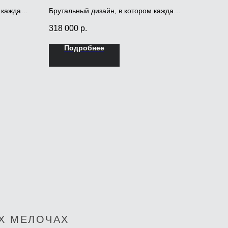
 каждая
Брутальный дизайн, в котором каждая
и пенала
секция нижней части кухни или пенала
318 000
р.
ной
замыкается массивной боковиной
либо перегородкой
Подробнее
Х МЕЛОЧАХ