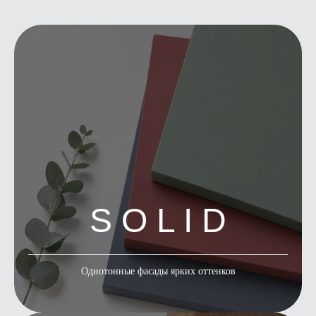
S O L I D
Однотонные фасады ярких оттенков